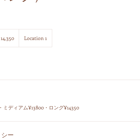
0
14,350
Location 1
・ミディアム¥13800・ロング¥14350
リシー