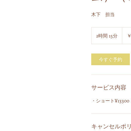
木下 担当
14,35
円
2時間 15分
2
￥
時
間
1
今すぐ予約
5
分
サービス内容
・ショート¥13300
キャンセルポ