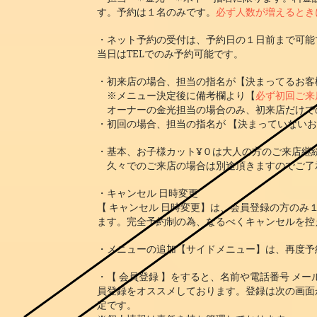
す。予約は１名のみです。
必ず人数が増えるとき
・ネット予約の受付は、予約日の１日前まで可能
当日はTELでのみ予約可能です。
・
初来店の場合、
担当の指名が【決まってるお客
※メニュー決定後に備考欄より【
必ず初回ご来
オーナーの金光担当の場合のみ、初来店だけで
・初回の場合、担当の指名が 【決まっていない
・基本、お子様カット¥０は大人の方のご来店継
久々でのご来店の場合は別途頂きますのでご了
・キャンセル 日時変更
【 キャンセル 日時変更】は、会員登録の方のみ
ます。完全予約制の為、なるべくキャンセルを控
・メニューの追加【サイドメニュー】は、再度予
・【 会員登録 】をすると、名前や電話番号 メ
員登録をオススメしております。登録は次の画面
定です。