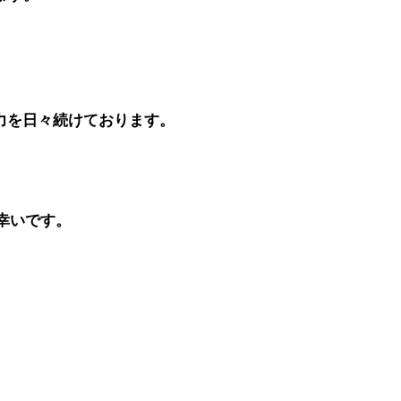
、
力を日々続けております。
ら幸いです。